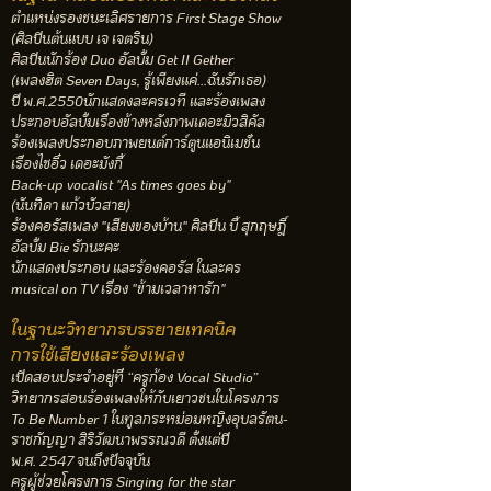
ตำแหน่งรองชนะเลิศรายการ First Stage Show
(ศิลปินต้นแบบ เจ เจตริน)
ศิลปินนักร้อง Duo อัลบั้ม Get II Gether
(เพลงฮิต Seven Days, รู้เพียงแค่...ฉันรักเธอ)
ปี พ.ศ.2550นักแสดงละครเวที และร้องเพลง
ประกอบอัลบั้มเรื่องข้างหลังภาพเดอะมิวสิคัล
ร้องเพลงประกอบภาพยนต์การ์ตูนแอนิเมชั่น
เรื่องไซอิ๋ว เดอะมังกี้
Back-up vocalist "As times goes by"
(นันทิดา แก้วบัวสาย)
ร้องคอรัสเพลง "เสียงของบ้าน" ศิลปิน บี้ สุกฤษฎิ์
อัลบั้ม Bie รักนะคะ
นักแสดงประกอบ และร้องคอรัส ในละคร
musical on TV เรื่อง "ข้ามเวลาหารัก"
ในฐานะวิทยากรบรรยายเทคนิค
การใช้เสียงและร้องเพลง
เปิดสอนประจำอยู่ที่ “ครูก้อง Vocal Studio”
วิทยากรสอนร้องเพลงให้กับเยาวชนในโครงการ
To Be Number 1 ในทูลกระหม่อมหญิงอุบลรัตน-
ราชกัญญา สิริวัฒนาพรรณวดี ตั้งแต่ปี
พ.ศ. 2547 จนถึงปัจจุบัน
ครูผู้ช่วยโครงการ Singing for the star