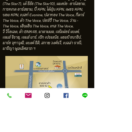
(The Star7), เต้ ธีธัช (The Star10), แมงปอ -อาร์สยาม,
การะเกด อาร์สยาม, บี้ KPN, ไต้ฝุ่น KPN, เพชร KPN,
บอม KPN, เบสท์ Evonine, ปลาทอง The Voice, กีตาร์
The Voice, ต้า The Voice, ปอร์ปี้ The Voice, ว่าน -
The Voice, เอินเอิน The Voice, เทส The Voice,
วี วิโอเลต,
ด้า BNK48, มาดามมด, เจนิเฟอร์ แบงค์,
เจมส์ จิรายุ,
เจมส์ มาร์, เป๊ก เปรมณัช, แชมป์ ชนาธิป,
มาร์ช จุฑาวุฒิ,
แบงค์ ธิติ, สกาย วงศ์รวี, เบลล่า ราณี,
มารีญา พูลเลิศลาภ ฯ