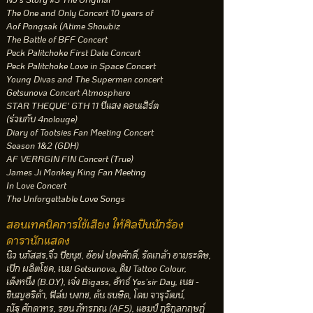
The One and Only Concert 10 years of
Aof Pongsak
(Atime Showbiz
The Battle of BFF Concert
Peck Palitchoke First Date Concert
Peck Palitchoke Love in Space Concert
Young Divas and The Supermen concert
Getsunova Concert Atmosphere
STAR THEQUE' GTH 11 ปีแสง คอนเสิร์ต
(ร่วมกับ 4nolouge)
Diary of Tootsies Fan Meeting Concert
Season 1&2 (GDH)
AF VERRGIN FIN Concert (True)
James Ji Monkey King Fan Meeting
In Love Concert
The Unforgettable Love Songs
สอนเทคนิคการใช้เสียง ให้ศิลปินนักร้อง
ดารานักแสดง
นิว นภัสสร,จิ๋ว ปิยนุช, อ๊อฟ ปองศักดิ์, รัดเกล้า อามระดิษ,
เป๊ก ผลิตโชค, เนม Getsunova, ดิม Tattoo Colour,
เต็งหนึ่ง (B.O.Y), เจ๋ง Bigass, อัทธ์ Yes’sir Day, เนย -
ซินญอริต้า, ฟิล์ม บงกช, ต้น ธนษิต, โดม จารุวัฒน์,
ณัฐ ศักดาทร, รอน ภัทรภณ (AF5), แอมป์ ภูริกูลกฤษฎ์