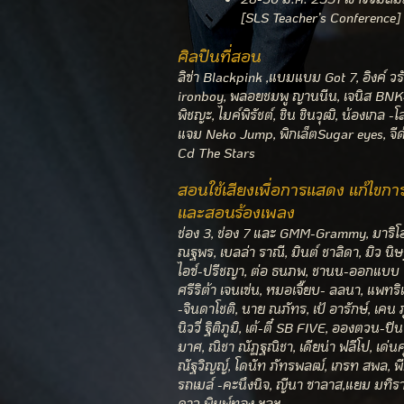
[SLS Teacher’s Conference
ศิลปินที่สอน
ลิซ่า Blackpink ,แบมแบม Got 7, อิงค์ วร
ironboy, พลอยชมพู ญานนีน, เจนิส BNK
พิชญะ, ไมค์พิรัชต์, ชิน ชินวุฒิ, น้องเกล -โ
แจม Neko Jump, พิกเล็ตSugar eyes, จีด
Cd The Stars
สอนใช้เสียงเพื่อการแสดง แก้ไขการพ
และสอนร้องเพลง
ช่อง 3, ช่อง 7 และ GMM-Grammy, มาริโอ้
ณฐพร, เบลล่า ราณี, มินต์ ชาลิดา, มิว นิษ
ไอซ์-ปรีชญา, ต่อ ธนภพ, ชานน-ออกแบบ 
ศรีริต้า เจนเซ่น, หมอเจี๊ยบ- ลลนา, แพทริเ
-จินดาโชติ, นาย ณภัทร, เป้ อารักษ์, เคน ภู
นิววี่ ฐิติภูมิ, เต้-ตี๋ SB FIVE, อองตวน-ป
มาศ, ณิชา ณัฏฐณิชา, เดียน่า ฟลีโป, เด่น
ณัฐวิญญ์, โดนัท ภัทรพลฒ์, เกรท สพล, พ
รถเมล์ -คะนึงนิจ, ญีนา ซาลาส,แยม มทิรา
ดาว พิมพ์ทอง ฯลฯ