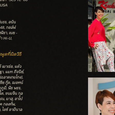
] USA
ันธร, อนัน
48, กอล์ฟ
สพิชา, เนย -
้า Hi-U,
ูดที่ผิดวิธี
 เมาเร่อ, แต้ว
ฐา, แมท ภีรนีย์,
(ฉลาดเกมโกง),
ซีย กู๊ด, ฌอหน์
ภูมิ, พีช พชร,
ินโต, ขนมจีน กุล
คุณ, มาสุ, อาโป
ีค กองทัพ,
, ไอซ์ อามีนาล