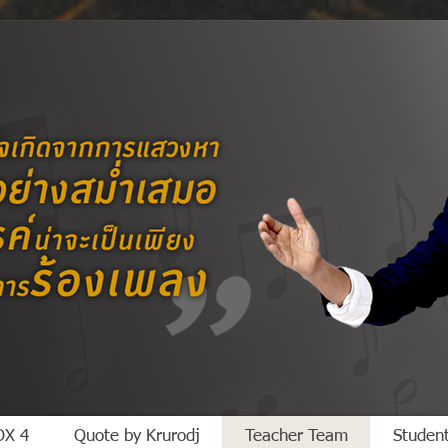
X 4
Quote by Krurodj
Teacher Team
Studen