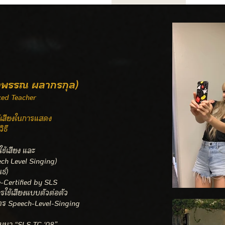
ere
ere
ere
ere
ere
ere
ere
ere
ere
ere
ere
ere
ere
ere
ere
ere
ere
ere
ere
ere
ere
ere
ere
ere
ere
ere
ere
ere
ere
ere
ภาพรรณ ผลากรกุล)
ced Teacher
้เสียงในการแสดง
ิธี
ช้เสียง และ
ch Level Singing)
ธ์)
-Certified by SLS
รใช้เสียงแบบตัวต่อตัว
ูตร Speech-Level-Singing
ัมมนา “SLS TC ‘08”