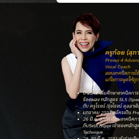
Click h
Click h
Click h
Click h
Click h
Click h
Click h
Click h
Click h
Click h
Click h
Click h
Click h
Click h
Click h
Click h
Click h
Click h
Click h
Click h
Click h
Click h
Click h
Click h
Click h
Click h
Click h
Click h
Click h
Click h
ครูก้อย (สุ
Provox 4 Advan
Vocal Coach
สอนเทคนิคการใช
แก้ไขการพูดให้ถูกว
ปี 2540 เริ่มศึกษาเทคนิคการใ
ร้องเพลง หลักสูตร SLS (Spee
กับ ครูโรจน์ (รุ่งโรจน์ ดุลลาพัน
มกราคม 2551 สมัครเป็น Pre
26 มี.ค. 2551 เรียนเทคนิคกา
กับSeth Riggs เจ้าของหลักส
Technique
28-30 มี.ค. 2551 เข้าร่วมส