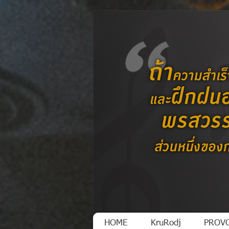
HOME
KruRodj
PROVO