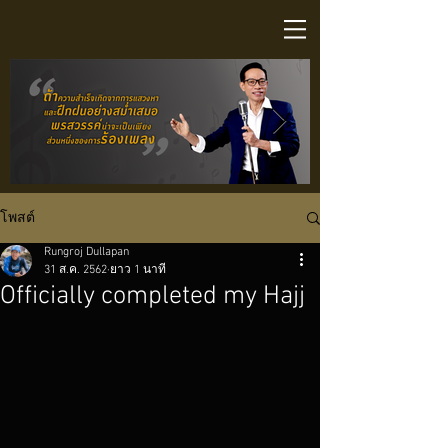
โพสต์
Click here
Click here
Click here
Click here
Click here
Click here
Click here
Click here
Click here
Click here
Click here
Click here
Click here
Click here
Click here
Click here
Click here
Click here
Click here
Click here
Click here
Click here
Click here
Click here
Click here
Click here
Click here
Click here
Click here
Click here
Rungroj Dullapan
31 ส.ค. 2562
ยาว 1 นาที
Officially completed my Hajj