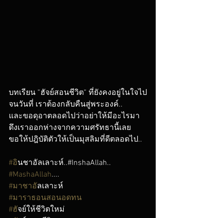
บทเรียน ”ฮัจย์สอนชีวิต” ที่ยังคงอยู่ในใจไป
จนวันที่ เราต้องกลับคืนสู่พระองค์..
และขอดุอาตลอดไปว่าอย่าให้มีอะไรมา
ดึงเราออกห่างจากความศรัทธานี้เลย 
ขอให้ปฎิบัติตัวให้เป็นมุสลิมที่ดีตลอดไป..
#อ
ินชาอัลเลาะห์..#InshaAllah..
#MashaAllah
....
#มาชาอ
ัลเลาะห์
#มาราธอนสอนอดทน
#ฮ
ัจย์ให้ชีวิตใหม่