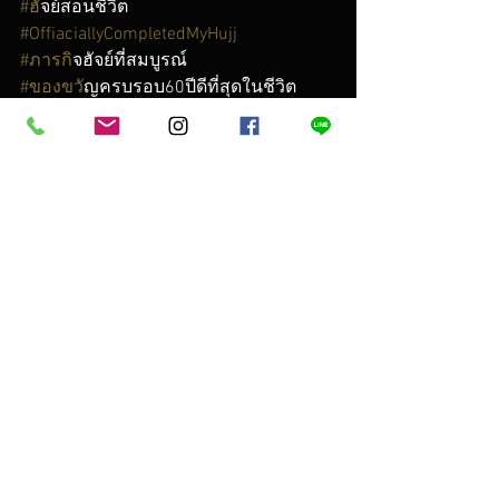
#ฮ
ัจย์สอนชีวิต
#OffiaciallyCompletedMyHujj
#ภารก
ิจฮัจย์ที่สมบูรณ์
#ของขว
ัญครบรอบ60ปีดีที่สุดในชีวิต
**สามารถร่วมแสดงความคิดเห็นได้ โดย
การ log in ด้วยบัญชี Facebook
ดูทั้งหมด
โพสต์ล่าสุด