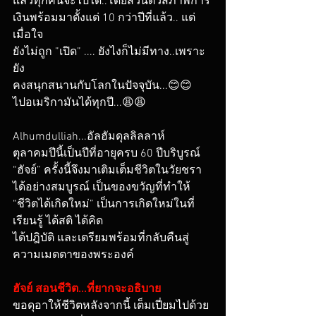
แล้วทุกคนจะไปได้..โดยส่วนตัวสภาพการ
เงินพร้อมมาตั้งแต่ 10 กว่าปีที่แล้ว.. แต่
เมื่อใจ
ยังไม่ถูก ”เปิด” .... ยังไงก็ไม่มีทาง..เพราะ
ยัง
คงสนุกสนานกับโลกในปัจจุบัน...😊😊
ไปอเมริกามันได้ทุกปี...😩😩
Alhumdulliah...อัลฮัมดุลลิลลาห์
ตุลาคมปีนี้เป็นปีที่อายุครบ 60 ปีบริบูรณ์ 
“ฮัจย์” ครั้งนี้จึงมาเติมเต็มชีวิตในวัยชรา 
ได้อย่างสมบูรณ์ เป็นของขวัญที่ทำให้ 
“ชีวิตได้เกิดใหม่” เป็นการเกิดใหม่ในที่
เรียนรู้ ได้สติ ได้คิด 
ได้ปฎิบัติ และเตรียมพร้อมที่กลับคืนสู่
ความเมตตาของพระองค์
ฮัจย์ สอนชีวิต...ที่ยากจะอธิบาย
ขอดุอาให้ชีวิตหลังจากนี้ เต็มเปี่ยมไปด้วย