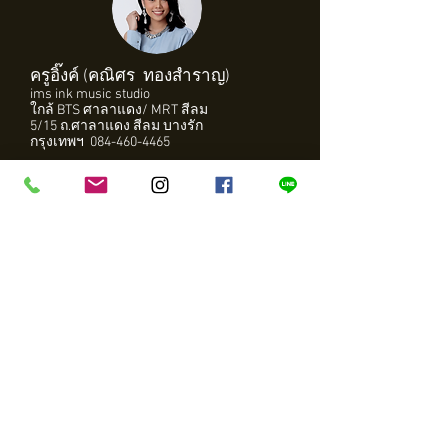
ครูอิ๊งค์ (คณิศร ทองสำราญ)
ims ink music studio
ใกล้ BTS ศาลาแดง/ MRT สีลม
5/15 ถ.ศาลาแดง สีลม บางรัก
กรุงเทพฯ 084-460-4465
ครูเจย์ (ชญาน์วัชร เทพชาตรี)
748-750 ถ.มหาชัย แขวงวังบูรพาภิรมย์
เขตพระนคร กรุงเทพฯ 10200
083-777-7089