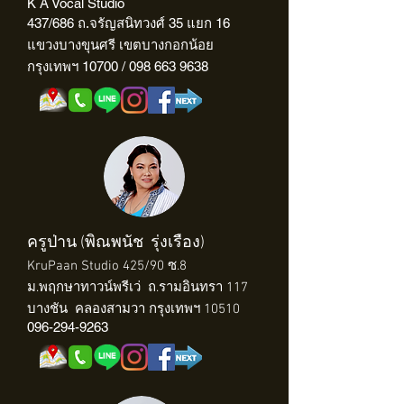
K A Vocal Studio
437/686 ถ.จรัญสนิทวงศ์ 35 แยก 16
แขวงบางขุนศรี เขตบางกอกน้อย
กรุงเทพฯ 10700 /
098 663 9638
ครูป่าน (พิณพนัช รุ่งเรือง)
KruPaan Studio 425/90 ​ซ.​8
​ม.​พฤกษา​ทาวน์​พ​รี​เว่​
ถ.ราม​อินทรา​ 117
บางชัน​
​คลองสามวา​ กรุงเทพฯ 10510
096-294-9263